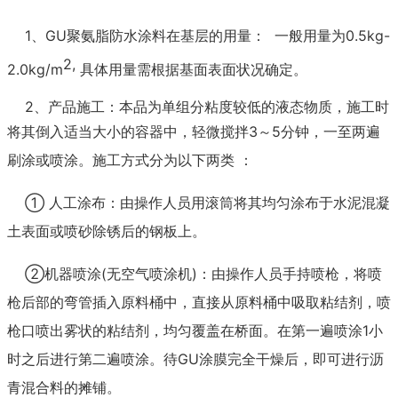
1、GU聚氨脂防水涂料在基层的用量：
一般用量为0.5kg-
2,
2.0kg/m
具体用量需根据基面表面状况确定。
2、产品施工：
本品为单组分粘度较低的液态物质，施工时
将其倒入适当大小的容器中，轻微搅拌
3～5分钟，一至两遍
刷涂或喷涂。施工方式分为以下两类 ：
① 人工涂布：由操作人员用滚筒将其均匀涂布于水泥混凝
土表面或喷砂除锈后的钢板上。
②机器喷涂(无空气喷涂机)：由操作人员手持喷枪，将喷
枪后部的弯管插入原料桶中，直接从原料桶
中吸取粘结剂，喷
枪口喷出雾状的粘结
剂，均匀覆盖在桥面。在第一遍喷涂
1小
时之后进行第二遍喷涂。待
GU涂膜完全干燥后，即可进行沥
青混合料的摊铺。