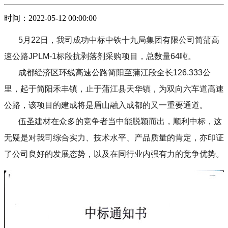
时间：2022-05-12 00:00:00
5月22日，我司成功中标中铁十九局集团有限公司简蒲高
速公路JPLM-1标段抗剥落剂采购项目，总数量64吨。
成都经济区环线高速公路简阳至蒲江段全长126.333公
里，起于简阳禾丰镇，止于蒲江县天华镇，为双向六车道高速
公路，该项目的建成将是眉山融入成都的又一重要通道。
伍圣建材在众多的竞争者当中能脱颖而出，顺利中标，这
无疑是对我司综合实力、技术水平、产品质量的肯定，亦印证
了公司良好的发展态势，以及在同行业内强有力的竞争优势。